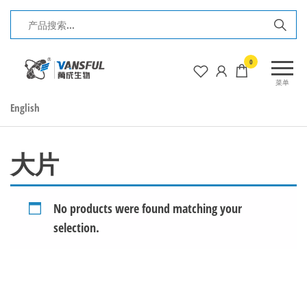
前
往
内
长
0
容
春
菜单
万
English
成
生
物
大片
电
子
No products were found matching your
工
selection.
程
有
限
公