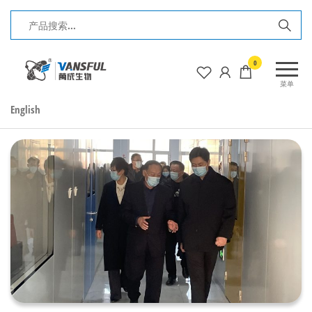
长
0
春
菜单
万
English
成
生
物
电
子
工
程
有
限
公