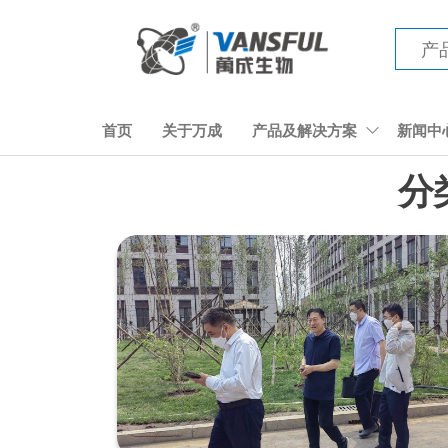
前
往
内
容
长
春
首页
关于万成
产品及解决方案
新闻中
万
分
成
生
物
电
子
工
程
有