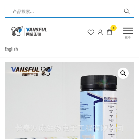
前
往
内
长
0
容
春
菜单
万
English
成
生
物
电
子
工
程
有
限
公