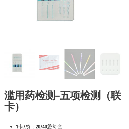
司
滥用药检测–五项检测（联
卡）
1卡/袋；20/40袋每盒