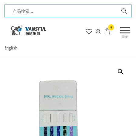
前
往
内
长
0
容
春
菜单
万
English
成
生
物
电
子
工
程
有
限
公