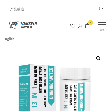
前
往
内
长
0
容
春
菜单
万
English
成
生
物
电
子
工
程
有
限
公